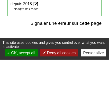
open_in_new
depuis 2018
Banque de France
Signaler une erreur sur cette page
This site uses cookies and gives you control over what you want
to activate
Contacts
OK, accept all
Deny all cookies
Personalize
Mairie de Cormeray
1, RUE DE LA BUISSONNIERE
41120 Cormeray - FRANCE
+33 2 54 44 26 19
Contact par formulaire
Ouverture de la Mairie au Public :