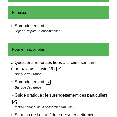
Et aussi
Surendettement
Argent - Impôts - Consommation
Pour en savoir plus
Questions-réponses liées à la crise sanitaire
open_in_new
(coronavirus - covid 19)
Banque de France
open_in_new
Surendettement
Banque de France
Guide pratique : le surendettement des particuliers
open_in_new
Institut national de la consommation (INC)
Schéma de la procédure de surendettement