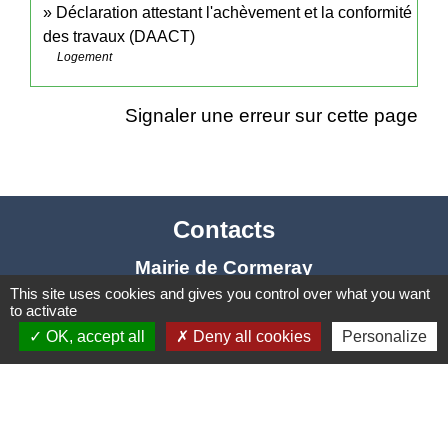
Déclaration attestant l'achèvement et la conformité
des travaux (DAACT)
Logement
Signaler une erreur sur cette page
Contacts
Mairie de Cormeray
This site uses cookies and gives you control over what you want
1, RUE DE LA BUISSONNIERE
to activate
41120 Cormeray - FRANCE
OK, accept all
Deny all cookies
Personalize
+33 2 54 44 26 19
Contact par formulaire
Ouverture de la Mairie au Public :