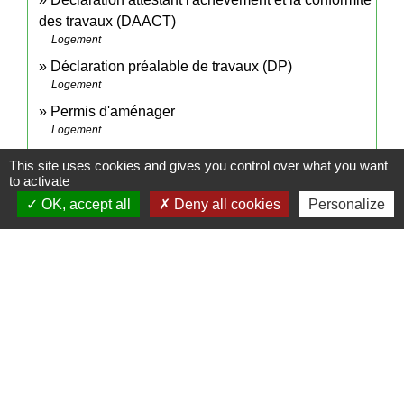
des travaux (DAACT)
Logement
Déclaration préalable de travaux (DP)
Logement
Permis d'aménager
Logement
Taxe d'aménagement (TA)
This site uses cookies and gives you control over what you want
Logement
to activate
OK, accept all
Deny all cookies
Personalize
Pour en savoir plus
Respecter la RE 2020 pour construire sa maison
open_in_new
Agence de la transition écologique (Ademe)
open_in_new
Ordre des architectes
Ordre des architectes
open_in_new
Définition et calcul de la surface de plancher