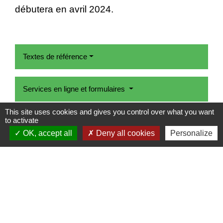
débutera en avril 2024.
Textes de référence
Services en ligne et formulaires
This site uses cookies and gives you control over what you want
to activate
Et aussi
OK, accept all
Deny all cookies
Personalize
Impôt sur le revenu - Salaire et autres revenus
d'activité salariée imposables
Argent - Impôts - Consommation
Pour en savoir plus