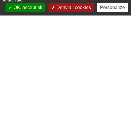
1, RUE DE LA BUISSONNIERE
OK, accept all
Deny all cookies
Personalize
41120 Cormeray - FRANCE
+33 2 54 44 26 19
Contact par formulaire
Ouverture de la Mairie au Public :
Lundi, Mardi, Jeudi 14h00 à 18h00 / Vendredi
15h00 à 17h00
Samedi 10h00 à 12h00 / Fermée le mercredi
Mentions légales
-
Politique de confidentialité
-