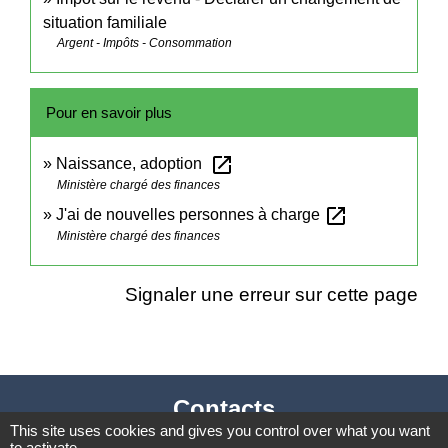
situation familiale
Argent - Impôts - Consommation
Pour en savoir plus
open_in_new
Naissance, adoption
Ministère chargé des finances
open_in_new
J'ai de nouvelles personnes à charge
Ministère chargé des finances
Signaler une erreur sur cette page
Contacts
This site uses cookies and gives you control over what you want
Mairie de Cormeray
to activate