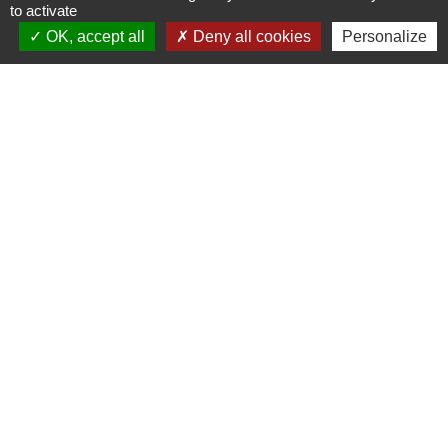
Mairie de Cormeray
to activate
OK, accept all
Deny all cookies
Personalize
1, RUE DE LA BUISSONNIERE
41120 Cormeray - FRANCE
+33 2 54 44 26 19
Contact par formulaire
Ouverture de la Mairie au Public :
Lundi, Mardi, Jeudi 14h00 à 18h00 / Vendredi
15h00 à 17h00
Samedi 10h00 à 12h00 / Fermée le mercredi
Mentions légales
-
Politique de confidentialité
-